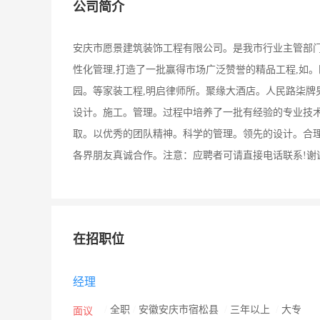
公司简介
安庆市愿景建筑装饰工程有限公司。是我市行业主管部门
性化管理,打造了一批赢得市场广泛赞誉的精品工程,如
园。等家装工程,明启律师所。聚缘大酒店。人民路柒牌
设计。施工。管理。过程中培养了一批有经验的专业技术
取。以优秀的团队精神。科学的管理。领先的设计。合理
各界朋友真诚合作。注意：应聘者可请直接电话联系!谢
在招职位
经理
/
全职
/
安徽安庆市宿松县
/
三年以上
/
大专
面议