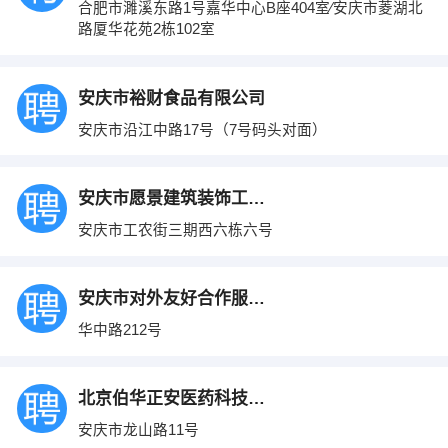
合肥市濉溪东路1号嘉华中心B座404室∕安庆市菱湖北
路厦华花苑2栋102室
安庆市裕财食品有限公司
安庆市沿江中路17号（7号码头对面）
安庆市愿景建筑装饰工程有限公司
安庆市工农街三期西六栋六号
安庆市对外友好合作服务中心
华中路212号
北京伯华正安医药科技发展有限公司安庆分公
安庆市龙山路11号