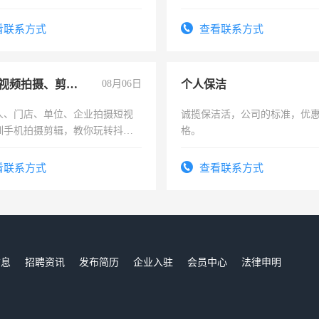
实，需求稳定工作一份，保险
看联系方式
查看联系方式
手机短视频拍摄、剪辑、抖音快手
08月06日
个人保洁
人、门店、单位、企业拍摄短视
诚揽保洁活，公司的标准，优
训手机拍摄剪辑，教你玩转抖音
格。
人、门店、单位、企业拍摄短视
训手机拍摄剪辑，教你玩转抖
看联系方式
查看联系方式
也可以成为拍摄达人！你也可以
摄达人！
信息
招聘资讯
发布简历
企业入驻
会员中心
法律申明
们