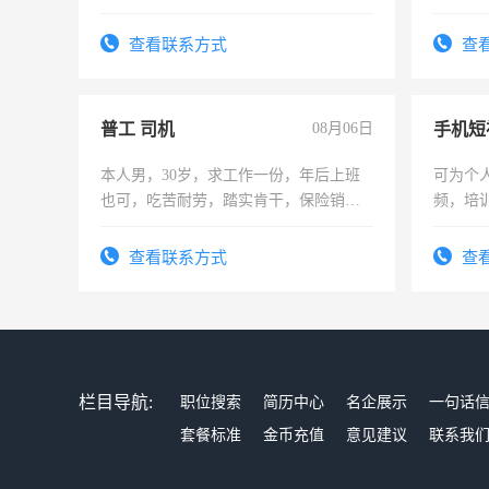
上，枣强县以外需要有住宿，保险勿扰
电话
查看联系方式
查
普工 司机
08月06日
本人男，30岁，求工作一份，年后上班
可为个
也可，吃苦耐劳，踏实肯干，保险销售
频，培
勿扰
可为个
频，培
查看联系方式
查
音！你
成为拍
栏目导航:
职位搜索
简历中心
名企展示
一句话
套餐标准
金币充值
意见建议
联系我