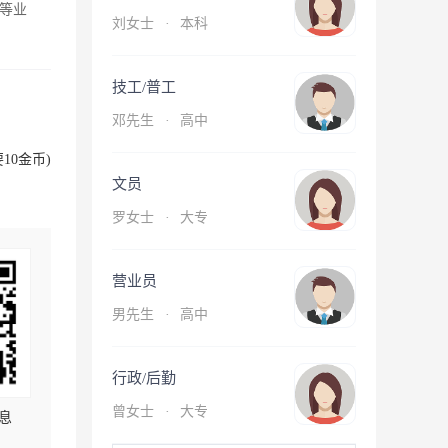
等业
刘女士
·
本科
技工/普工
邓先生
·
高中
10金币)
文员
罗女士
·
大专
营业员
男先生
·
高中
行政/后勤
曾女士
·
大专
息