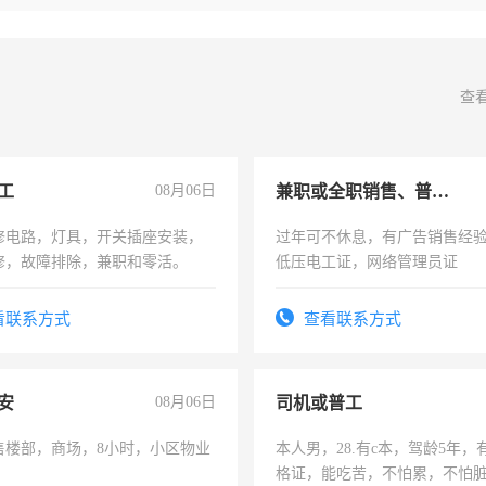
查
工
08月06日
兼职或全职销售、普工、维修
修电路，灯具，开关插座安装，
过年可不休息，有广告销售经
修，故障排除，兼职和零活。
低压电工证，网络管理员证
看联系方式
查看联系方式
安
08月06日
司机或普工
售楼部，商场，8小时，小区物业
本人男，28.有c本，驾龄5年，
格证，能吃苦，不怕累，不怕