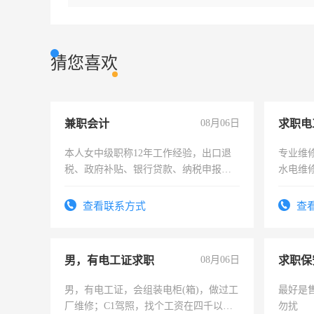
猜您喜欢
兼职会计
08月06日
求职电
本人女中级职称12年工作经验，出口退
专业维
税、政府补贴、银行贷款、纳税申报、
水电维
为各类公司策划，设建新账，理乱账业
务，财务咨询等业务。欲求兼职会计工
查看联系方式
查
作
男，有电工证求职
08月06日
求职保
男，有电工证，会组装电柜(箱)，做过工
最好是
厂维修；C1驾照，找个工资在四千以
勿扰