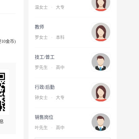
温女士
·
大专
教师
罗女士
·
本科
10金币)
技工/普工
罗先生
·
高中
行政/后勤
钟女士
·
大专
销售岗位
息
叶先生
·
高中