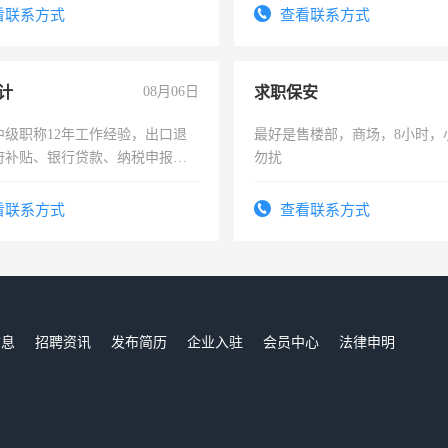
识之士，共享未来。
看联系方式
查看联系方式
计
08月06日
求职保安
中级职称12年工作经验，出口退
最好是售楼部，商场，8小时，
府补贴、银行贷款、纳税申报、
勿扰
公司策划，设建新账，理乱账业
务咨询等业务。欲求兼职会计工
看联系方式
查看联系方式
信息
招聘资讯
发布简历
企业入驻
会员中心
法律申明
们