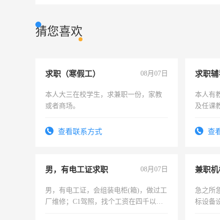
猜您喜欢
求职（寒假工）
08月07日
求职辅
本人大三在校学生，求兼职一份，家教
本人有
或者商场。
及任课
师，求
查看联系方式
查
男，有电工证求职
08月07日
男，有电工证，会组装电柜(箱)，做过工
急之所
厂维修；C1驾照，找个工资在四千以
标设备
上，枣强县以外需要有住宿，保险勿扰
作和分