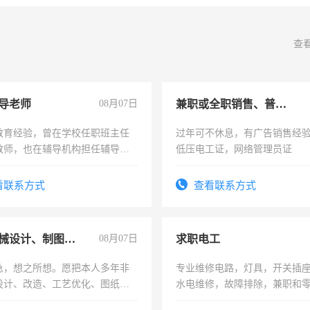
查
导老师
08月07日
兼职或全职销售、普工、维修
教育经验，曾在学校任职班主任
过年可不休息，有广告销售经
教师，也在辅导机构担任辅导教
低压电工证，网络管理员证
周一至周五辅导老师的工作
看联系方式
查看联系方式
兼职机械设计、制图、设备改造
08月07日
求职电工
急，想之所想。愿把本人多年非
专业维修电路，灯具，开关插
设计、改造、工艺优化、图纸制
水电维修，故障排除，兼职和
解的经验与您分享。 真诚合作，