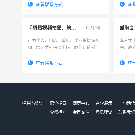
电话
结识有
查看联系方式
查
手机短视频拍摄、剪辑、抖音快手
08月06日
兼职会
可为个人、门店、单位、企业拍摄短视
本人女
频，培训手机拍摄剪辑，教你玩转抖音
税、政
可为个人、门店、单位、企业拍摄短视
为各类
频，培训手机拍摄剪辑，教你玩转抖
务，财
查看联系方式
查
音！你也可以成为拍摄达人！你也可以
作
成为拍摄达人！
栏目导航:
职位搜索
简历中心
名企展示
一句话
套餐标准
金币充值
意见建议
联系我