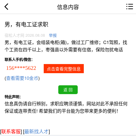
信息内容
男，有电工证求职
宿松人才网 2026.08.08
举报
男，有电工证，会组装电柜(箱)，做过工厂维修；C1驾照，找
个工资在四千以上，枣强县以外需要有住宿，保险勿扰电话
联系人手机/微信：
156****5622
点击查看完整信息
(
查看需要10金币
)
特此声明：
信息真伪请自行辨别，求职应聘须谨慎，网站对此不承担任何
保证或连带责任! 希望我们的平台能为您带来更多的便利！
[
联系客服
]
[
最新找人才
]